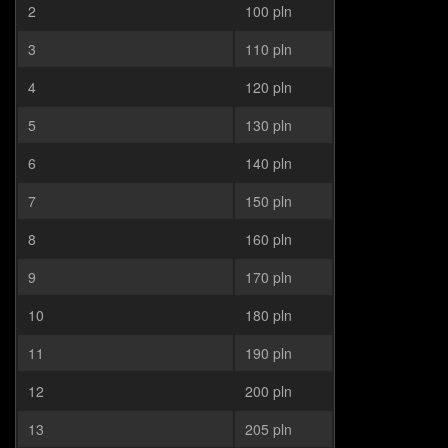
2
100 pln
3
110 pln
4
120 pln
5
130 pln
6
140 pln
7
150 pln
8
160 pln
9
170 pln
10
180 pln
11
190 pln
12
200 pln
13
205 pln